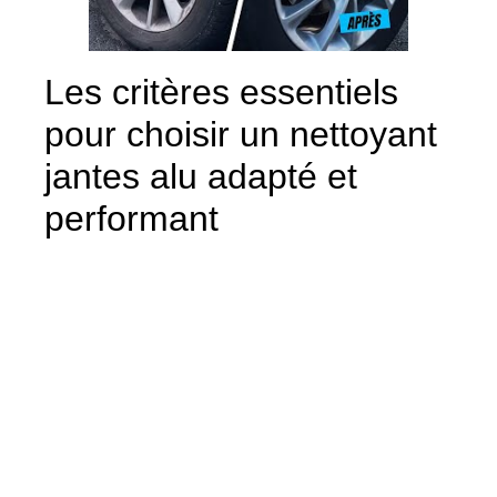
Les critères essentiels
pour choisir un nettoyant
jantes alu adapté et
performant
Choisir nettoyant jantes alu ne se fait pas au
hasard. La sélection d’un produit adapté
requiert un examen attentif de plusieurs
critères fondamentaux qui garantissent un
nettoyage optimal sans risque d’abîmer votre
équipement. Premièrement, la composition de
la jante joue un rôle central. Certaines jantes
sont constituées d’alliages spécifiques,