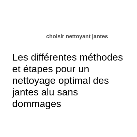
l’environnement. Cette dimension est
primordiale, d’autant plus lorsque l’utilisation
d’un produit se fait fréquemment sur
l’ensemble des jantes. Vous trouverez plus de
conseils pour
choisir nettoyant jantes
adapté à vos besoins et respecter la nature.
Les différentes méthodes
et étapes pour un
nettoyage optimal des
jantes alu sans
dommages
Un nettoyage efficace des jantes alu ne se
limite pas au choix d’un produit : la méthode
employée est tout aussi déterminante. La