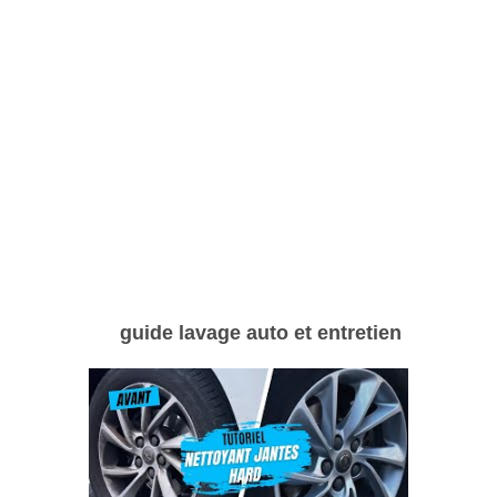
prévention, garantissant à vos jantes alu une
longue tenue dans le temps.
Pour tout amateur de detailing automobile,
maîtriser le nettoyage roues aluminium avec
des produits adaptés est une étape clé. Que
ce soit pour un usage régulier ou pour un
entretien plus approfondi avant une vente, ce
soin valorise nettement l’aspect général et le
bon état de votre voiture. Pour en savoir plus
sur l’entretien complet de votre automobile,
vous pouvez consulter des guides spécialisés
tels que
guide lavage auto et entretien
.