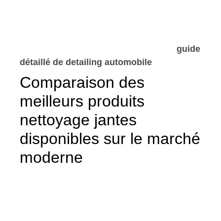
prolonge l’éclat de vos roues. Pour un
nettoyage en profondeur, ainsi que des
conseils de préparation détaillés, vous pouvez
découvrir les bonnes pratiques dans ce
guide
détaillé de detailing automobile
.
Comparaison des
meilleurs produits
nettoyage jantes
disponibles sur le marché
moderne
Nombreux sont les fabricants qui proposent
des nettoyants jantes alu adaptés, allant de
marques grand public à des produits