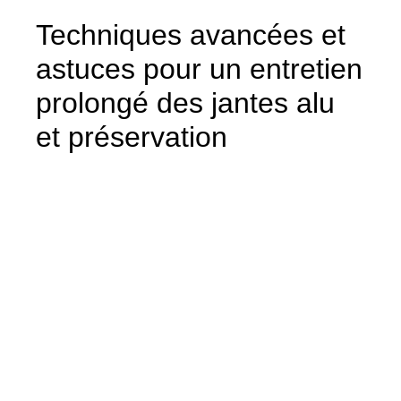
Techniques avancées et
astuces pour un entretien
prolongé des jantes alu
et préservation
Au-delà du nettoyage classique, l’entretien
jantes aluminium bénéficie aujourd’hui de
procédés innovants destinés à maximiser la
durée de vie et l’esthétique de vos roues.
Appliquer régulièrement un produit protection
jantes alu forme une barrière contre les
saletés, mais aussi contre les agressions
extérieures comme le sel de déneigement et
la poussière de frein abrasive.
Certaines cires ou traitements céramiques