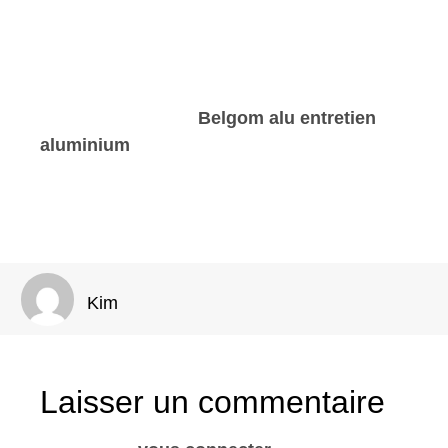
d’entretien voiture jantes, vous optimiserez
l’investissement dans vos roues, tout en
conservant un rendu visuel impeccable.
Pour approfondir les méthodes d’entretien
avancé, la rubrique
Belgom alu entretien
aluminium
est une ressource riche en
astuces et produits testés afin d’assurer la
meilleure conservation possible de vos jantes
en aluminium.
Kim
Laisser un commentaire