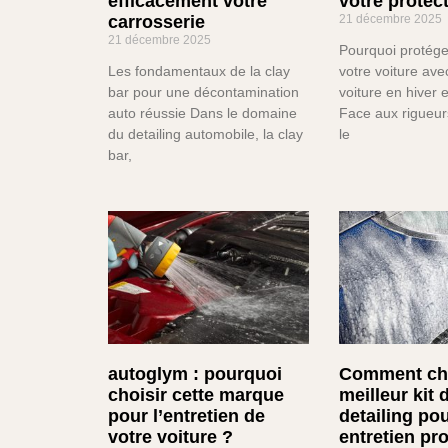
efficacement votre
votre protec
carrosserie
21 décembre 2025
21 décembre 2025
Pourquoi protége
Les fondamentaux de la clay
votre voiture av
bar pour une décontamination
voiture en hiver e
auto réussie Dans le domaine
Face aux rigueur
du detailing automobile, la clay
le
bar,
autoglym : pourquoi
Comment cho
choisir cette marque
meilleur kit 
pour l’entretien de
detailing po
votre voiture ?
entretien pr