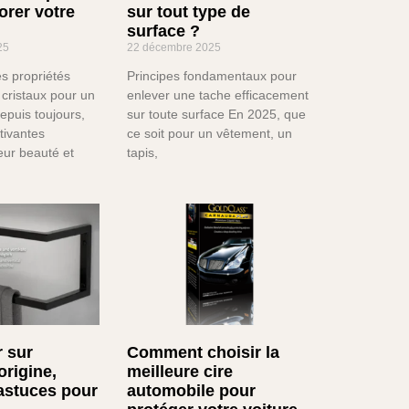
orer votre
sur tout type de
surface ?
25
22 décembre 2025
s propriétés
Principes fondamentaux pour
cristaux pour un
enlever une tache efficacement
epuis toujours,
sur toute surface En 2025, que
tivantes
ce soit pour un vêtement, un
leur beauté et
tapis,
r sur
Comment choisir la
origine,
meilleure cire
astuces pour
automobile pour