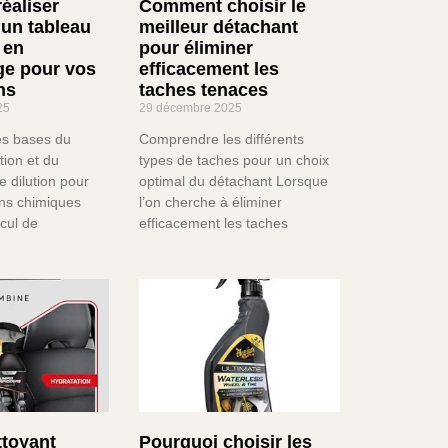
éaliser
Comment choisir le
 un tableau
meilleur détachant
 en
pour éliminer
ge pour vos
efficacement les
ns
taches tenaces
25
29 décembre 2025
s bases du
Comprendre les différents
tion et du
types de taches pour un choix
 dilution pour
optimal du détachant Lorsque
ons chimiques
l’on cherche à éliminer
lcul de
efficacement les taches
ttoyant
Pourquoi choisir les