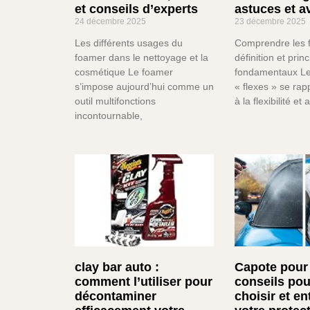
et conseils d’experts
astuces et a
24 décembre 2025
23 décembre 2025
Les différents usages du
Comprendre les f
foamer dans le nettoyage et la
définition et prin
cosmétique Le foamer
fondamentaux Le
s’impose aujourd’hui comme un
« flexes » se ra
outil multifonctions
à la flexibilité et
incontournable,
clay bar auto :
Capote pour 
comment l’utiliser pour
conseils pou
décontaminer
choisir et en