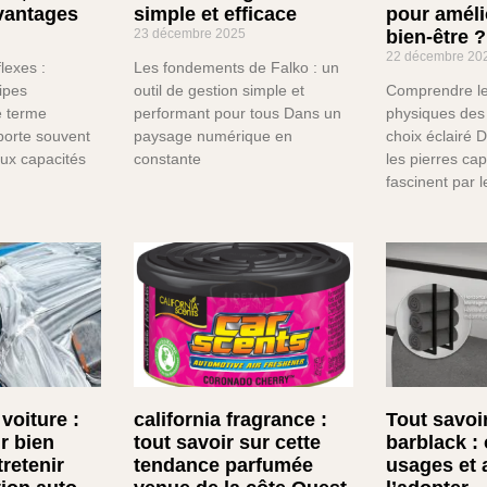
vantages
simple et efficace
pour améli
23 décembre 2025
bien-être ?
22 décembre 20
lexes :
Les fondements de Falko : un
cipes
outil de gestion simple et
Comprendre le
 terme
performant pour tous Dans un
physiques des 
pporte souvent
paysage numérique en
choix éclairé D
 aux capacités
constante
les pierres cap
fascinent par 
voiture :
california fragrance :
Tout savoi
r bien
tout savoir sur cette
barblack : 
tretenir
tendance parfumée
usages et 