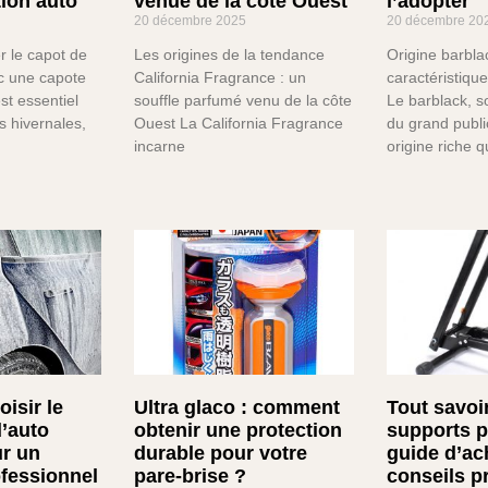
tion auto
venue de la côte Ouest
l’adopter
20 décembre 2025
20 décembre 20
r le capot de
Les origines de la tendance
Origine barblac
ec une capote
California Fragrance : un
caractéristiqu
st essentiel
souffle parfumé venu de la côte
Le barblack, 
s hivernales,
Ouest La California Fragrance
du grand publ
incarne
origine riche q
isir le
Ultra glaco : comment
Tout savoir
d’auto
obtenir une protection
supports p
ur un
durable pour votre
guide d’ac
ofessionnel
pare-brise ?
conseils p