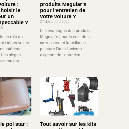
oiture :
produits Meguiar’s
oisir le
pour l’entretien de
our un
votre voiture ?
impeccable ?
27 décembre 2025
25
Les avantages des produits
e le rôle du
Meguiar’s pour le soin de la
ant sièges voiture
carrosserie et la brillance
en intérieur
peinture Dans l’univers
l Les sièges
exigeant de l’entretien
accumulent
e pol star :
Tout savoir sur les kits