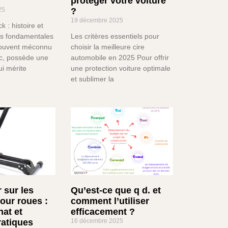
protéger votre voiture
25
?
19 décembre 2025
k : histoire et
es fondamentales
Les critères essentiels pour
souvent méconnu
choisir la meilleure cire
ic, possède une
automobile en 2025 Pour offrir
ui mérite
une protection voiture optimale
et sublimer la
 sur les
Qu’est-ce que q d. et
our roues :
comment l’utiliser
hat et
efficacement ?
ratiques
16 décembre 2025