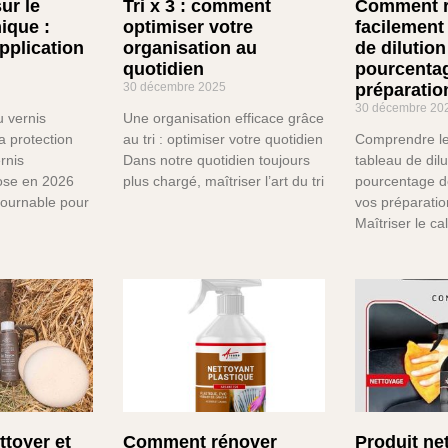
ur le
Tri x 3 : comment
Comment r
ique :
optimiser votre
facilement
pplication
organisation au
de dilution
quotidien
pourcenta
30 décembre 2025
préparatio
30 décembre 20
 vernis
Une organisation efficace grâce
a protection
au tri : optimiser votre quotidien
Comprendre le
rnis
Dans notre quotidien toujours
tableau de dilu
ose en 2026
plus chargé, maîtriser l’art du tri
pourcentage de
ournable pour
vos préparati
Maîtriser le ca
toyer et
Comment rénover
Produit ne