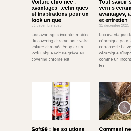
Voiture chromée :
Tout savoir s
avantages, techniques
vernis céram
et inspirations pour un
avantages, a
look unique
et entretien
31 décembre 2025
31 décembre 2025
Les avantages incontournables
Les avantages du
du covering chrome pour votre
céramique pour l
voiture chromée Adopter un
carrosserie Le ve
look unique voiture grâce au
céramique s’imp
covering chrome est
comme un incont
les
Soft99 : les solutions
Comment net