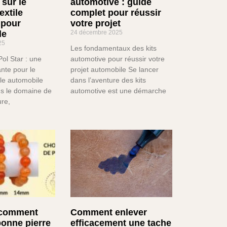
 sur le
automotive : guide
extile
complet pour réussir
 pour
votre projet
le
24 décembre 2025
25
Les fondamentaux des kits
ol Star : une
automotive pour réussir votre
ante pour le
projet automobile Se lancer
ile automobile
dans l’aventure des kits
ns le domaine de
automotive est une démarche
ure,
: comment
Comment enlever
bonne pierre
efficacement une tache