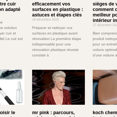
tre cuir
efficacement vos
sièges de v
on adapté
surfaces en plastique :
comment ch
astuces et étapes clés
meilleur p
28 décembre 2025
intérieur 
né
27 décembre 20
ne solution
Préparer et nettoyer vos
yer cuir et
surfaces en plastique avant
Bien comprendr
ité Le cuir est
rénovation La première étape
produit nettoy
indispensable pour une
pour un entreti
rénovation plastique réussie
voiture optima
consiste à
d’une voiture 
isir le
mr pink : parcours,
koch chemi