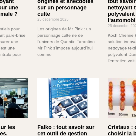
toyant
origines et anecdotes
tout savoir
our une
sur un personnage
nettoyant t
timale ?
culte
polyvalent
25 décembre 2025
l’automobi
25 décembre 20
ntiels pour
Les origines de Mr Pink : un
ant pare-brise
personnage culte né de
Koch Chemie P
ssurer une
l’univers de Quentin Tarantino
solution innov
e est une
Mr Pink s’impose aujourd’hui
nettoyage text
ntrale pour
comme
polyvalent Da
l’entretien voit
sur les
Falko : tout savoir sur
Cristaux 
ges,
cet outil de gestion
choisir la 