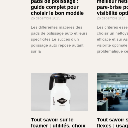
pads de polissage :
meilleur net
guide complet pour
pare-brise p
choisir le bon modèle
visibilité op
26 décembre 2025
26 décembre 2025
Les différentes matières des
Les critères esse
pads de polissage auto et leurs
choisir un nettoy
spécificités Le succès d’un
efficace et sûr A
polissage auto repose autant
visibilité optimal
sur la
problématique ce
Tout savoir sur le
Tout savoir 
foamer : utilités, choix
flexes : usa